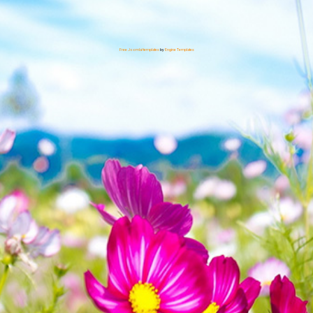
Free Joomla! templates
by
Engine Templates