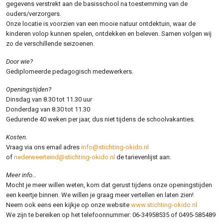
gegevens verstrekt aan de basisschool na toestemming van de
ouders/verzorgers.
Onze locatie is voorzien van een mooie natuur ontdektuin, waar de
kinderen volop kunnen spelen, ontdekken en beleven. Samen volgen wij
zo de verschillende seizoenen.
Door wie?
Gediplomeerde pedagogisch medewerkers.
Openingstijden?
Dinsdag van 8.30 tot 11.30 uur
Donderdag van 8.30 tot 11.30
Gedurende 40 weken per jaar, dus niet tijdens de schoolvakanties.
Kosten.
Vraag via ons email adres
info@stichting-okido.nl
of
nederweerteind@stichting-okido.nl
de tarievenlijst aan.
Meer info…
Mocht je meer willen weten, kom dat gerust tijdens onze openingstijden
een keertje binnen. We willen je graag meer vertellen en laten zien!
Neem ook eens een kijkje op onze website
www.stichting-okido.nl
We zijn te bereiken op het telefoonnummer: 06-34958535 of 0495-585489