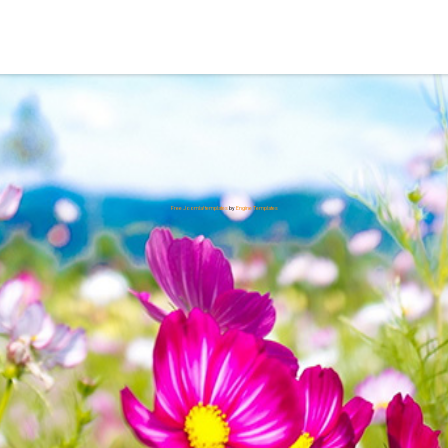
Free Joomla! templates
by
Engine Templates